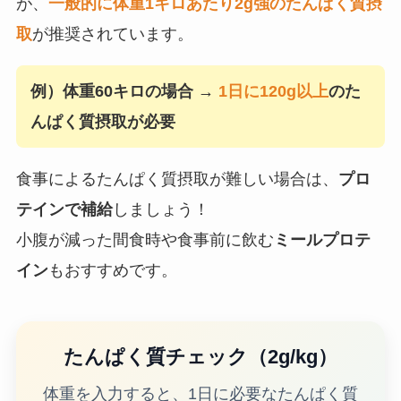
が、
一般的に体重1キロあたり2g強のたんぱく質摂
取
が推奨されています。
例）体重60キロの場合 →
1日に120g以上
のた
んぱく質摂取が必要
食事によるたんぱく質摂取が難しい場合は、
プロ
テインで補給
しましょう！
小腹が減った間食時や食事前に飲む
ミールプロテ
イン
もおすすめです。
たんぱく質チェック（2g/kg）
体重を入力すると、1日に必要なたんぱく質