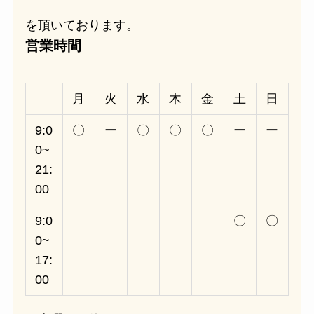
を頂いております。
営業時間
月
火
水
木
金
土
日
9:0
〇
ー
〇
〇
〇
ー
ー
0~
21:
00
9:0
〇
〇
0~
17:
00